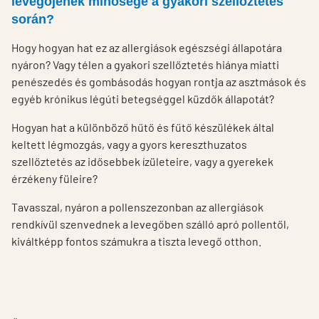
levegőjének minősége a gyakori szellőztetés
során?
Hogy hogyan hat ez az allergiások egészségi állapotára
nyáron? Vagy télen a gyakori szellőztetés hiánya miatti
penészedés és gombásodás hogyan rontja az asztmások és
egyéb krónikus légúti betegséggel küzdők állapotát?
Hogyan hat a különböző hűtő és fűtő készülékek által
keltett légmozgás, vagy a gyors kereszthuzatos
szellőztetés az idősebbek ízületeire, vagy a gyerekek
érzékeny füleire?
Tavasszal, nyáron a pollenszezonban az allergiások
rendkívül szenvednek a levegőben szálló apró pollentől,
kiváltképp fontos számukra a tiszta levegő otthon.