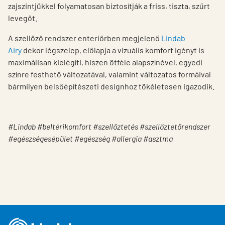
zajszintjükkel folyamatosan biztosítják a friss, tiszta, szűrt
levegőt.
A szellőző rendszer enteriőrben megjelenő
Lindab
Airy
dekor légszelep, előlapja a vizuális komfort igényt is
maximálisan kielégíti, hiszen ötféle alapszínével, egyedi
színre festhető változatával, valamint változatos formáival
bármilyen belsőépítészeti designhoz tökéletesen igazodik.
#Lindab #beltérikomfort #szellőztetés #szellőztetőrendszer
#egészségesépület #egészség #allergia #asztma