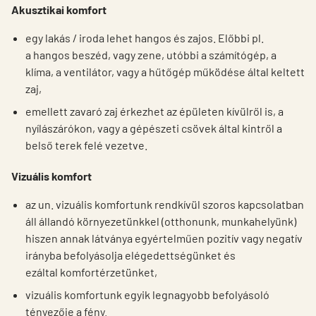
Akusztikai komfort
egy lakás / iroda lehet hangos és zajos. Előbbi pl.
a hangos beszéd, vagy zene, utóbbi a számítógép, a
klíma, a ventilátor, vagy a hűtőgép működése által keltett
zaj,
emellett zavaró zaj érkezhet az épületen kívülről is, a
nyílászárókon, vagy a gépészeti csövek által kintről a
belső terek felé vezetve.
Vizuális komfort
az un. vizuális komfortunk rendkívül szoros kapcsolatban
áll állandó környezetünkkel (otthonunk, munkahelyünk)
hiszen annak látványa egyértelműen pozitív vagy negatív
irányba befolyásolja elégedettségünket és
ezáltal komfortérzetünket,
vizuális komfortunk egyik legnagyobb befolyásoló
tényezője a fény.