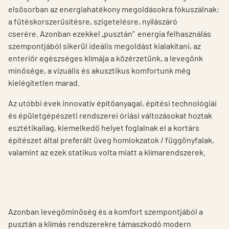
elsősorban az energiahatékony megoldásokra fókuszálnak:
a fűtéskorszerűsítésre, szigetelésre, nyílászáró
cserére. Azonban ezekkel „pusztán” energia felhasználás
szempontjából sikerül ideális megoldást kialakítani, az
enteriőr egészséges klímája a közérzetünk, a levegőnk
minősége, a vizuális és akusztikus komfortunk még
kielégítetlen marad.
Az utóbbi évek innovatív építőanyagai, építési technológiái
és épületgépészeti rendszerei óriási változásokat hoztak
esztétikailag, kiemelkedő helyet foglalnak el a kortárs
építészet által preferált üveg homlokzatok / függönyfalak,
valamint az ezek statikus volta miatt a klímarendszerek.
Azonban levegőminőség és a komfort szempontjából a
pusztán a klímás rendszerekre támaszkodó modern