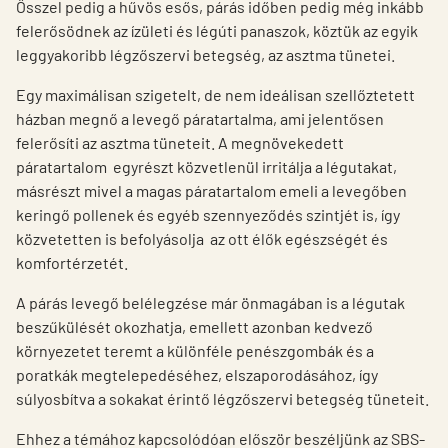
Ősszel pedig a hűvös esős, párás időben pedig még inkább
felerősödnek az ízületi és légúti panaszok, köztük az egyik
leggyakoribb légzőszervi betegség, az asztma tünetei.
Egy maximálisan szigetelt, de nem ideálisan szellőztetett
házban megnő a levegő páratartalma, ami jelentősen
felerősíti az asztma tüneteit. A megnövekedett
páratartalom egyrészt közvetlenül irritálja a légutakat,
másrészt mivel a magas páratartalom emeli a levegőben
keringő pollenek és egyéb szennyeződés szintjét is, így
közvetetten is befolyásolja az ott élők egészségét és
komfortérzetét.
A párás levegő belélegzése már önmagában is a légutak
beszűkülését okozhatja, emellett azonban kedvező
környezetet teremt a különféle penészgombák és a
poratkák megtelepedéséhez, elszaporodásához, így
súlyosbítva a sokakat érintő légzőszervi betegség tüneteit.
Ehhez a témához kapcsolódóan először beszéljünk az SBS-