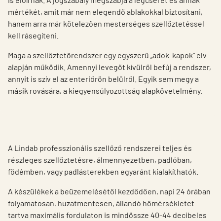
mértékét, amit már nem elegendő ablakokkal biztosítani,
hanem arra már kötelezően mesterséges szellőztetéssel
kell rásegíteni.
Maga a szellőztetőrendszer egy egyszerű „adok-kapok” elv
alapján működik. Amennyi levegőt kívülről befúj a rendszer,
annyit is szív el az enteriőrön belülről. Egyik sem megy a
másik rovására, a kiegyensúlyozottság alapkövetelmény.
A Lindab professzionális szellőző rendszerei teljes és
részleges szellőztetésre, álmennyezetben, padlóban,
födémben, vagy padlásterekben egyaránt kialakíthatók.
A készülékek a beüzemelésétől kezdődően, napi 24 órában
folyamatosan, huzatmentesen, állandó hőmérsékletet
tartva maximális fordulaton is mindössze 40-44 decibeles