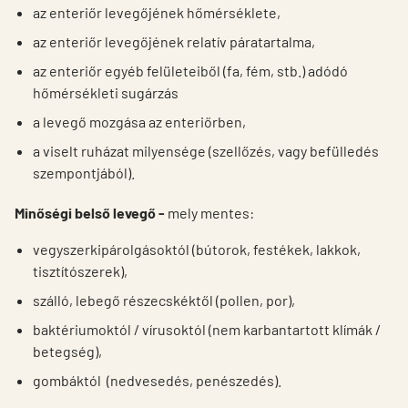
az enteriőr levegőjének hőmérséklete,
az enteriőr levegőjének relatív páratartalma,
az enteriőr egyéb felületeiből (fa, fém, stb.) adódó
hőmérsékleti sugárzás
a levegő mozgása az enteriőrben,
a viselt ruházat milyensége (szellőzés, vagy befülledés
szempontjából).
Minőségi belső levegő -
mely mentes:
vegyszerkipárolgásoktól (bútorok, festékek, lakkok,
tisztítószerek),
szálló, lebegő részecskéktől (pollen, por),
baktériumoktól / vírusoktól (nem karbantartott klímák /
betegség),
gombáktól (nedvesedés, penészedés).