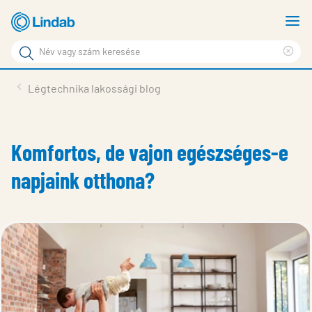
Fő
M
tartalomhoz
m
Keresési
Cle
kifejezés
Oldalak
sea
Termékek
Légtechnika lakossági blog
keresése
phr
Inspiráció
Támogatás
Komfortos, de vajon egészséges-e
Lindabról
napjaink otthona?
Fenntarthatóság
Kapcsolat
Choose languge
Hungary