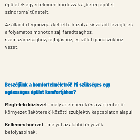
épületek egyértelműen hordozzák a „beteg épület
szindróma” tüneteit.
Az állandó légmozgás keltette huzat, a kiszáradt levegő, és
a folyamatos monoton zaj, fáradtsághoz,
szemszárazsághoz, fejfájáshoz, és ízületi panaszokhoz
vezet.
Beszéljünk a komfortelméletről! Mi szükséges egy
egészséges épület komfortjához?
Megfelelő közérzet
- mely az emberek és a zárt enteriőr
környezet (lakóterek) közötti szubjektív kapcsolaton alapul
Kellemes hőérzet
– melyet az alábbi tényezők
befolyásolnak: