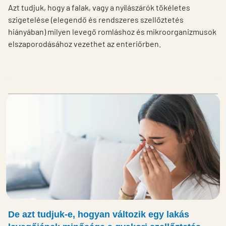
Azt tudjuk, hogy a falak, vagy a nyílászárók tökéletes
szigetelése (elegendő és rendszeres szellőztetés
hiányában) milyen levegő romláshoz és mikroorganizmusok
elszaporodásához vezethet az enteriőrben.
De azt tudjuk-e, hogyan változik egy lakás