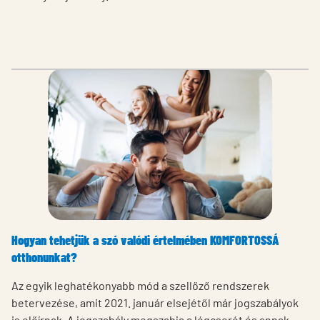
Hogyan tehetjük a szó valódi értelmében KOMFORTOSSÁ
otthonunkat?
Az egyik leghatékonyabb mód a szellőző rendszerek
betervezése, amit 2021. január elsejétől már jogszabályok
is előírnak. A jogszabály megszabja a légcserét és annak