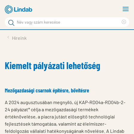
Fő
M
tartalomhoz
m
Keresési
Cle
kifejezés
Oldalak
sea
Termékek
Híreink
keresése
phr
Inspiráció
Támogatás
Kiemelt pályázati lehetőség
Lindabról
Fenntarthatóság
Mezőgazdasági csarnok építésre, bővítésre
Kapcsolat
A 2024 augusztusában megnyíló, új KAP-RD04a-RD04b-2-
24 pályázat* célja a mezőgazdasági termékek
Choose languge
Hungary
értéknövelése, a piacra jutást elősegítő technológiai
fejlesztések támogatása, valamint az élelmiszer-
feldolgozás vállalati hatékonyságának növelése. A Lindab