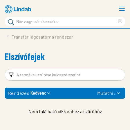
Fő
M
tartalomhoz
m
Keresési
Cle
kifejezés
Oldalak
sea
Termékek
Transfer légcsatorna rendszer
keresése
phr
Inspiráció
Elszívófejek
Támogatás
Lindabról
Szűrő
T
Fenntarthatóság
Rendezés
Mutatni:
Kedvenc
Kapcsolat
Choose languge
Hungary
Nem található cikk ehhez a szűrőhöz