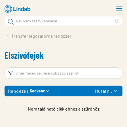
Fő
M
tartalomhoz
m
Keresési
Cle
kifejezés
Oldalak
sea
Termékek
Transfer légcsatorna rendszer
keresése
phr
Inspiráció
Elszívófejek
Támogatás
Lindabról
Szűrő
T
Fenntarthatóság
Rendezés
Mutatni:
Kedvenc
Kapcsolat
Choose languge
Hungary
Nem található cikk ehhez a szűrőhöz