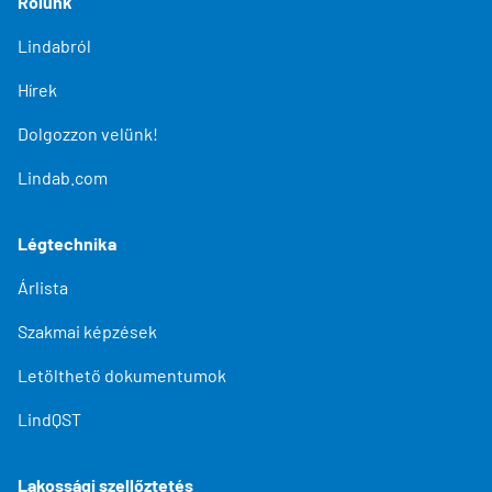
Rólunk
Lindabról
Hírek
Dolgozzon velünk!
Lindab.com
Légtechnika
Árlista
Szakmai képzések
Letölthető dokumentumok
LindQST
Lakossági szellőztetés