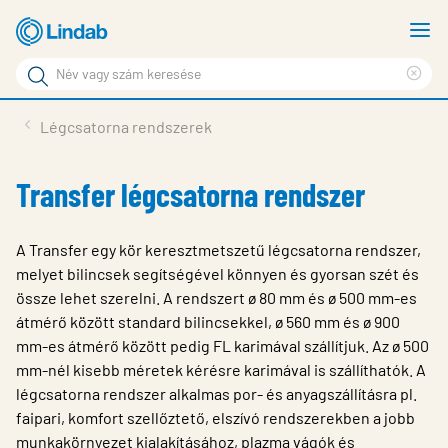
Fő
M
tartalomhoz
m
Keresési
Cle
kifejezés
Oldalak
sea
Termékek
Légcsatorna rendszerek
keresése
phr
Inspiráció
Transfer légcsatorna rendszer
Támogatás
Lindabról
A Transfer egy kör keresztmetszetű légcsatorna rendszer,
melyet bilincsek segítségével könnyen és gyorsan szét és
Fenntarthatóság
össze lehet szerelni. A rendszert ø 80 mm és ø 500 mm-es
átmérő között standard bilincsekkel, ø 560 mm és ø 900
Kapcsolat
mm-es átmérő között pedig FL karimával szállítjuk. Az ø 500
Choose languge
mm-nél kisebb méretek kérésre karimával is szállíthatók. A
Hungary
légcsatorna rendszer alkalmas por- és anyagszállításra pl.
faipari, komfort szellőztető, elszívó rendszerekben a jobb
munkakörnyezet kialakításához, plazma vágók és