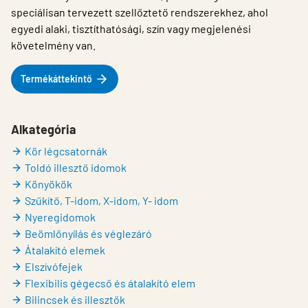
speciálisan tervezett szellőztető rendszerekhez, ahol
egyedi alaki, tisztíthatósági, szín vagy megjelenési
követelmény van.
Termékáttekintő
Alkategória
Kör légcsatornák
Toldó illesztő idomok
Könyökök
Szűkítő, T-idom, X-idom, Y- idom
Nyeregidomok
Beömlőnyílás és véglezáró
Átalakító elemek
Elszívófejek
Flexibilis gégecső és átalakító elem
Bilincsek és illesztők