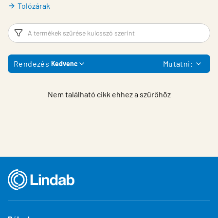
Tolózárak
Szűrő
T
Rendezés
Mutatni:
Kedvenc
Nem található cikk ehhez a szűrőhöz