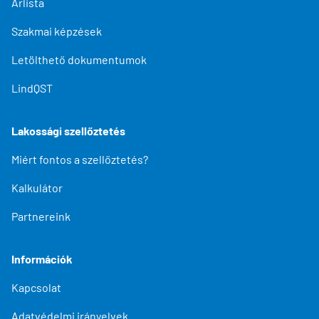
Árlista
Szakmai képzések
Letölthető dokumentumok
LindQST
Lakossági szellőztetés
Miért fontos a szellőztetés?
Kalkulátor
Partnereink
Információk
Kapcsolat
Adatvédelmi irányelvek