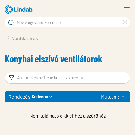
Fő
M
tartalomhoz
m
Keresési
Cle
kifejezés
Oldalak
sea
Termékek
Ventilátorok
keresése
phr
Inspiráció
Konyhai elszívó ventilátorok
Támogatás
Lindabról
Szűrő
T
Fenntarthatóság
Rendezés
Mutatni:
Kedvenc
Kapcsolat
Choose languge
Hungary
Nem található cikk ehhez a szűrőhöz