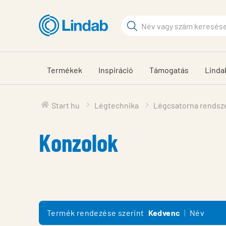
Fő
tartalomhoz
Keresési
kifejezés
Oldalak
keresése
Termékek
Inspiráció
Támogatás
Linda
Start hu
Légtechnika
Légcsatorna rendsz
Konzolok
Termék rendezése szerint
Kedvenc
Név