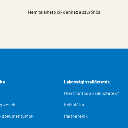
Nem található cikk ehhez a szűrőhöz
ika
Lakossági szellőztetés
Miért fontos a szellőztetés?
épzések
Kalkulátor
tő dokumentumok
Partnereink