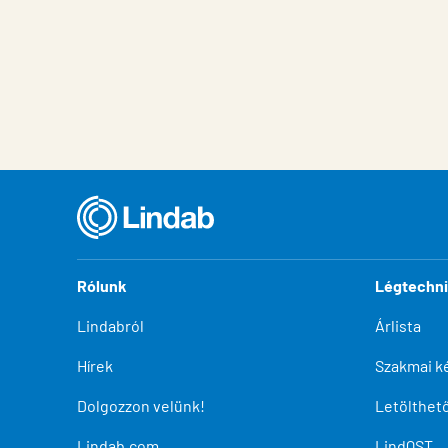
Rólunk
Légtechn
Lindabról
Árlista
Hírek
Szakmai k
Dolgozzon velünk!
Letölthe
Lindab.com
LindQST