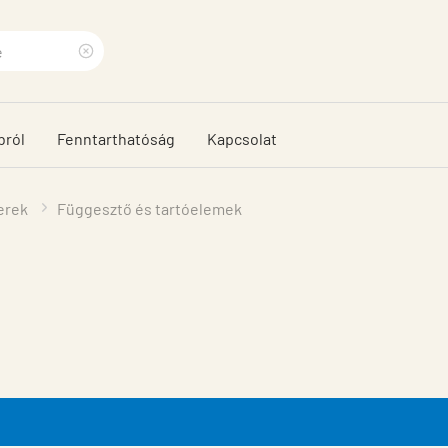
Clear
search
bról
Fenntarthatóság
Kapcsolat
phrase
erek
Függesztő és tartóelemek