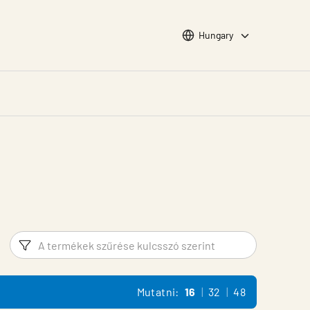
Choose languge
Hungary
Szűrő
Termék 
Mutatni:
16
32
48