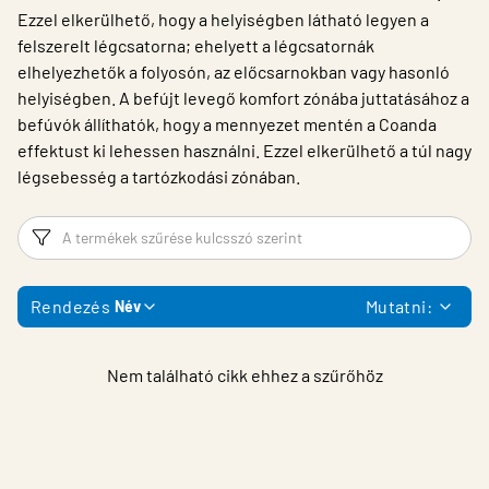
Ezzel elkerülhető, hogy a helyiségben látható legyen a
felszerelt légcsatorna; ehelyett a légcsatornák
elhelyezhetők a folyosón, az előcsarnokban vagy hasonló
helyiségben. A befújt levegő komfort zónába juttatásához a
befúvók állíthatók, hogy a mennyezet mentén a Coanda
effektust ki lehessen használni. Ezzel elkerülhető a túl nagy
légsebesség a tartózkodási zónában.
Szűrő
T
Rendezés
Mutatni:
Név
Nem található cikk ehhez a szűrőhöz