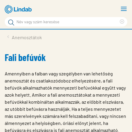
Fő
M
tartalomhoz
m
Keresési
Cle
kifejezés
Oldalak
sea
Termékek
Anemosztátok
keresése
phr
Inspiráció
Fali befúvók
Támogatás
Lindabról
Amennyiben a falban vagy szegélyben van lehetőség
anemosztát és csatlakozódoboz elhelyezésére, a fali
Fenntarthatóság
befúvók alkalmazhatók mennyezeti befúvókkal együtt vagy
azok helyett. Amikor a fali anemosztátokat a mennyezeti
Kapcsolat
befúvókkal kombináltan alkalmazzák, az előbbit elszívásra,
Choose languge
az utóbbit befúvásra használják. Ha a teljes mennyezetet
Hungary
más szerelvények számára kell felszabadítani, vagy nincsen
álmennyezet a helyiségben, óriási előnyt jelent, ha
befúvásra és elszívásra is fali anemosztát alkalmazható.