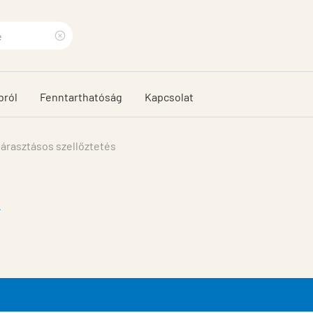
Clear
search
bról
Fenntarthatóság
Kapcsolat
phrase
lárasztásos szellőztetés
k