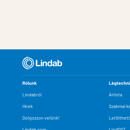
Rólunk
Légtechn
Lindabról
Árlista
Hírek
Szakmai k
Dolgozzon velünk!
Letölthe
Lindab.com
LindQST