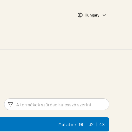
Choose languge
Hungary
Szűrő
Termék 
Mutatni:
16
32
48