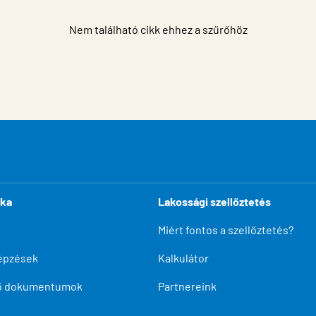
Nem található cikk ehhez a szűrőhöz
ika
Lakossági szellőztetés
Miért fontos a szellőztetés?
épzések
Kalkulátor
tő dokumentumok
Partnereink