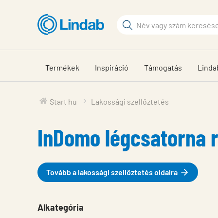
Fő
tartalomhoz
Keresési
kifejezés
Oldalak
keresése
Termékek
Inspiráció
Támogatás
Linda
Start hu
Lakossági szellőztetés
InDomo légcsatorna 
Tovább a lakossági szellőztetés oldalra
Alkategória