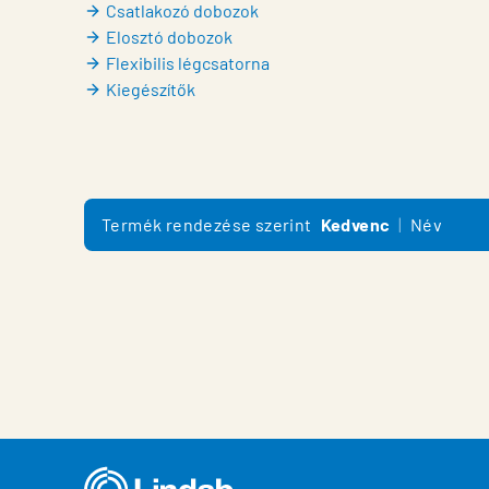
Csatlakozó dobozok
Elosztó dobozok
Flexibilis légcsatorna
Kiegészítők
Termék rendezése szerint
Kedvenc
Név