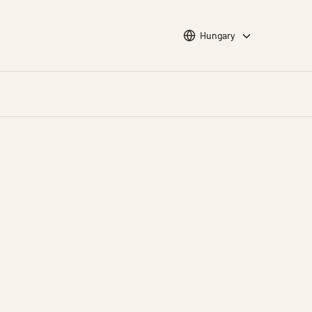
Choose languge
Hungary