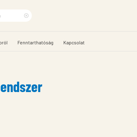
Clear
search
bról
Fenntarthatóság
Kapcsolat
phrase
rendszer