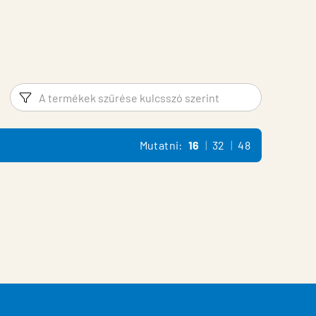
Szűrő
Termék 
Mutatni:
16
32
48