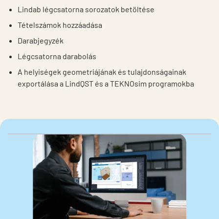
Lindab légcsatorna sorozatok betöltése
Tételszámok hozzáadása
Darabjegyzék
Légcsatorna darabolás
A helyiségek geometriájának és tulajdonságainak
exportálása a LindQST és a TEKNOsim programokba