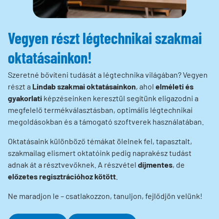
Vegyen részt légtechnikai szakmai
oktatásainkon!
Szeretné bővíteni tudását a légtechnika világában? Vegyen
részt a
Lindab szakmai oktatásainkon
, ahol
elméleti és
gyakorlati
képzéseinken keresztül segítünk eligazodni a
megfelelő termékválasztásban, optimális légtechnikai
megoldásokban és a támogató szoftverek használatában.
Oktatásaink különböző témákat ölelnek fel, tapasztalt,
szakmailag elismert oktatóink pedig naprakész tudást
adnak át a résztvevőknek. A részvétel
díjmentes
, de
előzetes regisztrációhoz kötött
.
Ne maradjon le – csatlakozzon, tanuljon, fejlődjön velünk!