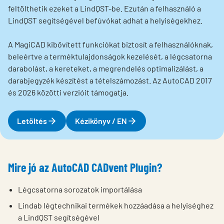
feltölthetik ezeket a LindQST-be. Ezután a felhasználó a
LindQST segítségével befúvókat adhat a helyiségekhez.
A MagiCAD kibővített funkciókat biztosít a felhasználóknak,
beleértve a terméktulajdonságok kezelését, a légcsatorna
darabolást, a kereteket, a megrendelés optimalizálást, a
darabjegyzék készítést a tételszámozást. Az AutoCAD 2017
és 2026 közötti verzióit támogatja.
Letöltés
Kézikönyv / EN
Mire jó az AutoCAD CADvent Plugin?
Légcsatorna sorozatok importálása
Lindab légtechnikai termékek hozzáadása a helyiséghez
a LindQST segítségével