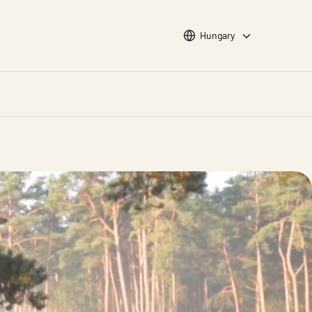
Choose languge
Hungary