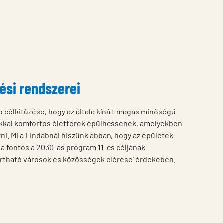
ési rendszerei
 célkitűzése, hogy az általa kínált magas minőségű
kal komfortos életterek épülhessenek, amelyekben
zni. Mi a Lindabnál hiszünk abban, hogy az épületek
a fontos a 2030-as program 11-es céljának
artható városok és közösségek elérése' érdekében.