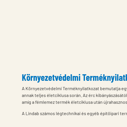
Környezetvédelmi Terméknyilatk
A Környezetvédelmi Terméknyilatkozat bemutatja egy
annak teljes életciklusa során. Az érc kibányászását
amíg a fémlemez termék életciklusa után újrahasznos
A Lindab számos légtechnikai és egyéb építőipari ter