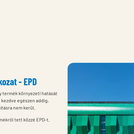
ozat - EPD
 termék környezeti hatását
ól kezdve egészen addig,
ításra nem kerül.
mékről tett közzé EPD-t.