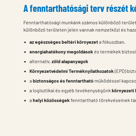
A fenntarthatósági terv részét 
Fenntarthatósági munkánk számos különböző terület
különböző területen jelen vannak nemzetközi és hazai
az egészséges beltéri környezet
a fókuszban,
energiahatékony megoldások
és termékek biztosí
alternatív,
zöld alapanyagok
Környezetvédelmi Terméknyilatkozatok
(EPD) bizt
a
biztonságos és fenntartható
működéssel kapcso
a logisztikai és egyéb tevékenységünk
környezeti
a
helyi közösségek
fenntartható törekvéseinek t