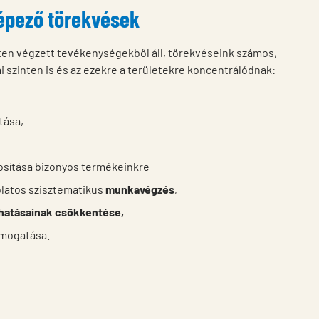
képező törekvések
en végzett tevékenységekből áll, törekvéseink számos,
 szinten is és az ezekre a területekre koncentrálódnak:
tása,
osítása bizonyos termékeinkre
latos szisztematikus
munkavégzés
,
 hatásainak csökkentése,
ámogatása.