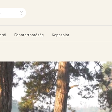
Clear
search
bról
Fenntarthatóság
Kapcsolat
phrase