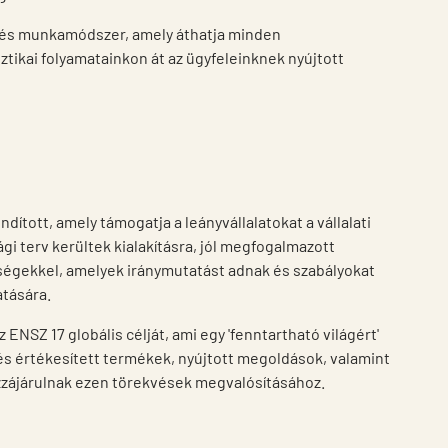
 és munkamódszer, amely áthatja minden
tikai folyamatainkon át az ügyfeleinknek nyújtott
ított, amely támogatja a leányvállalatokat a vállalati
i terv kerültek kialakításra, jól megfogalmazott
ségekkel, amelyek iránymutatást adnak és szabályokat
gatására.
ENSZ 17 globális célját, ami egy 'fenntartható világért'
 és értékesített termékek, nyújtott megoldások, valamint
zájárulnak ezen törekvések megvalósításához.