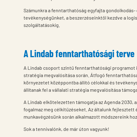
Számunkra a fenntarthatóság egyfajta gondolkodás-
tevékenységünket, a beszerzéseinktől kezdve a logisz
szolgáltatásokig.
A Lindab fenntarthatósági terve
A Lindab csoport szintű fenntarthatósági programot ind
stratégia megvalósítása során. Átfogó fenntarthatóság
környezetet középpontba állító célokkal és tevékeny
állítanak fel a vállalati stratégia megvalósítása támo
A Lindab elkötelezetten támogatja az Agenda 2030, az 
fogalmaz meg célkitűzéseket. Az általunk fejlesztett
munkavégzésünk során alkalmazott módszereink hoz
Sok a tennivalónk, de már úton vagyunk!