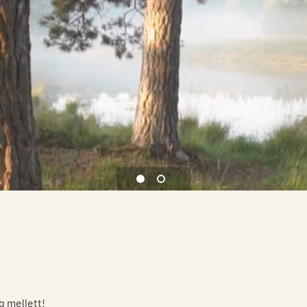
1 undefined
2 For a better climate
g mellett!