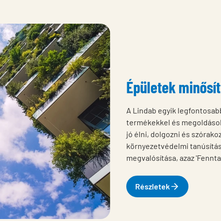
Épületek minősít
A Lindab egyik legfontosabb
termékekkel és megoldások
jó élni, dolgozni és szórako
környezetvédelmi tanúsítás
megvalósítása, azaz 'Fennt
Részletek