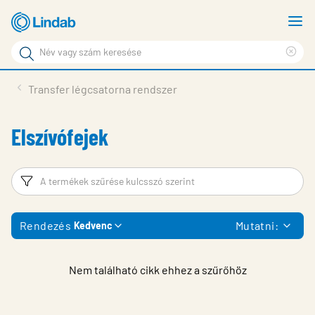
Fő
M
tartalomhoz
m
Keresési
Cle
kifejezés
Oldalak
sea
Termékek
Transfer légcsatorna rendszer
keresése
phr
Inspiráció
Elszívófejek
Támogatás
Lindabról
Szűrő
T
Fenntarthatóság
Rendezés
Mutatni:
Kedvenc
Kapcsolat
Choose languge
Hungary
Nem található cikk ehhez a szűrőhöz