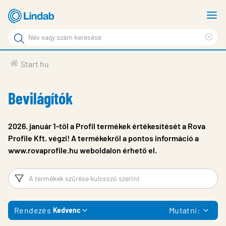
Fő
M
tartalomhoz
m
Keresési
Cle
kifejezés
Oldalak
sea
Termékek
Start hu
keresése
phr
Inspiráció
Bevilágítók
Támogatás
Lindabról
2026. január 1-től a Profil termékek értékesítését a Rova
Profile Kft. végzi! A termékekről a pontos információ a
Fenntarthatóság
www.rovaprofile.hu weboldalon érhető el.
Kapcsolat
Szűrő
T
Choose languge
Hungary
Rendezés
Mutatni:
Kedvenc