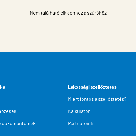
Nem található cikk ehhez a szűrőhöz
ika
Lakossági szellőztetés
Miért fontos a szellőztetés?
épzések
Kalkulátor
tő dokumentumok
Partnereink