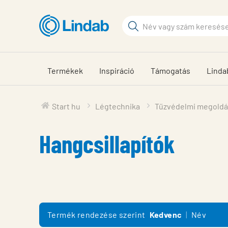
Fő
tartalomhoz
Keresési
kifejezés
Oldalak
keresése
Termékek
Inspiráció
Támogatás
Linda
Start hu
Légtechnika
Tűzvédelmi megold
Hangcsillapítók
Termék rendezése szerint
Kedvenc
Név