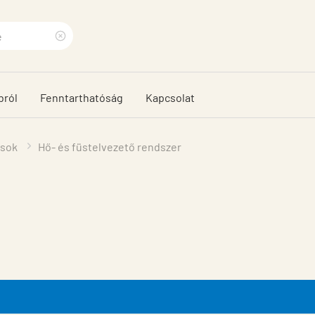
Clear
search
bról
Fenntarthatóság
Kapcsolat
phrase
ások
Hő- és füstelvezető rendszer