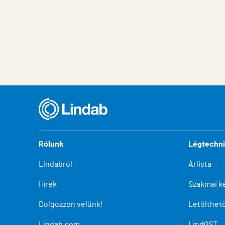
Rólunk
Légtechn
Lindabról
Árlista
Hírek
Szakmai k
Dolgozzon velünk!
Letölthe
Lindab.com
LindQST