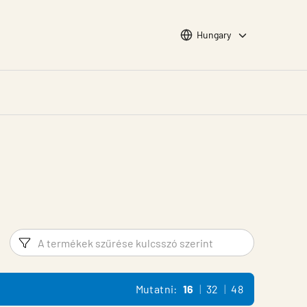
Choose languge
Hungary
Szűrő
Termék 
Mutatni:
16
32
48