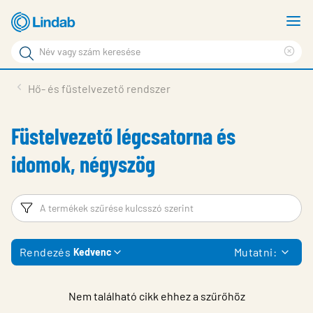
Fő
M
tartalomhoz
m
Keresési
Cle
kifejezés
Oldalak
sea
Termékek
Hő- és füstelvezető rendszer
keresése
phr
Inspiráció
Füstelvezető légcsatorna és
Támogatás
idomok, négyszög
Lindabról
Fenntarthatóság
Szűrő
T
Kapcsolat
Rendezés
Mutatni:
Kedvenc
Choose languge
Hungary
Nem található cikk ehhez a szűrőhöz