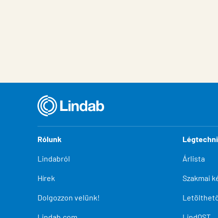
Rólunk
Légtechn
Lindabról
Árlista
Hírek
Szakmai k
Dolgozzon velünk!
Letölthe
Lindab.com
LindQST