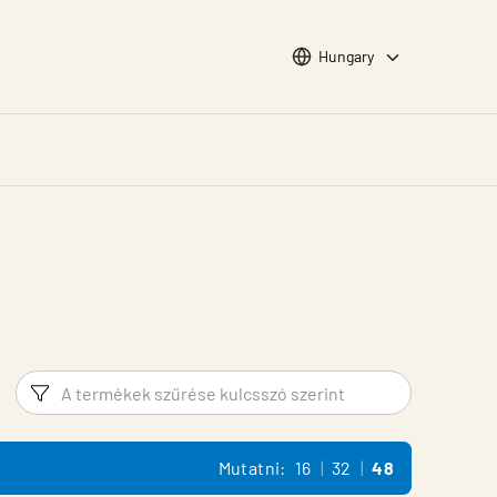
Choose languge
Hungary
Szűrő
Termék 
Mutatni:
16
32
48