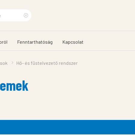
Clear
search
bról
Fenntarthatóság
Kapcsolat
phrase
ások
Hő- és füstelvezető rendszer
elemek