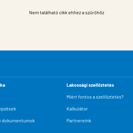
Nem található cikk ehhez a szűrőhöz
ika
Lakossági szellőztetés
Miért fontos a szellőztetés?
épzések
Kalkulátor
tő dokumentumok
Partnereink