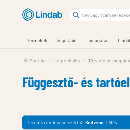
Fő
tartalomhoz
Keresési
kifejezés
Oldalak
keresése
Termékek
Inspiráció
Támogatás
Linda
Start hu
Légtechnika
Tűzvédelmi megold
Függesztő- és tartó
Termék rendezése szerint
Kedvenc
Név