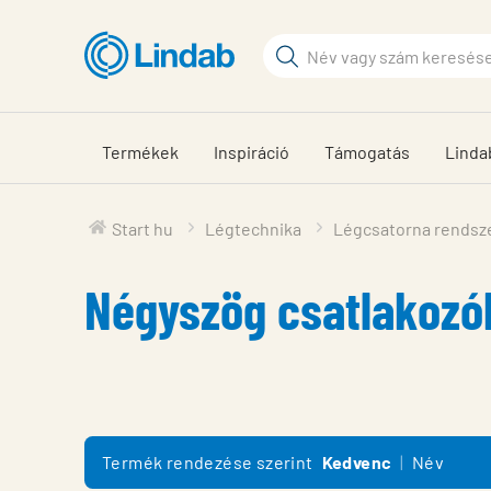
Fő
tartalomhoz
Keresési
kifejezés
Oldalak
keresése
Termékek
Inspiráció
Támogatás
Linda
Start hu
Légtechnika
Légcsatorna rendsz
Négyszög csatlakozó
Termék rendezése szerint
Kedvenc
Név