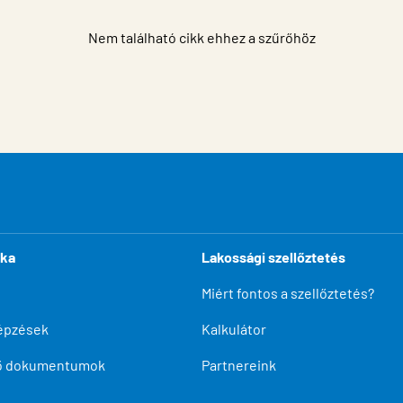
Nem található cikk ehhez a szűrőhöz
ika
Lakossági szellőztetés
Miért fontos a szellőztetés?
épzések
Kalkulátor
tő dokumentumok
Partnereink