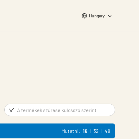
Choose languge
Hungary
Szűrő
Termék 
Mutatni:
16
32
48