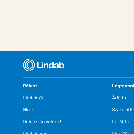
Rólunk
Légtechn
Lindabról
Árlista
Hírek
Szakmai k
Dolgozzon velünk!
Letölthe
Lindab.com
LindQST