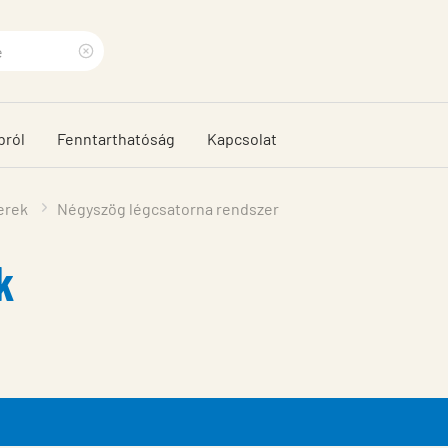
Clear
search
bról
Fenntarthatóság
Kapcsolat
phrase
erek
Négyszög légcsatorna rendszer
k