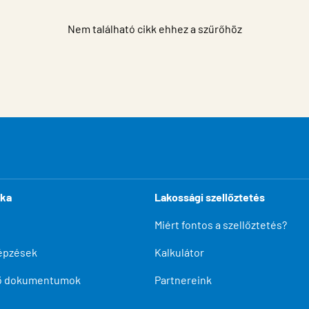
Nem található cikk ehhez a szűrőhöz
ika
Lakossági szellőztetés
Miért fontos a szellőztetés?
épzések
Kalkulátor
tő dokumentumok
Partnereink