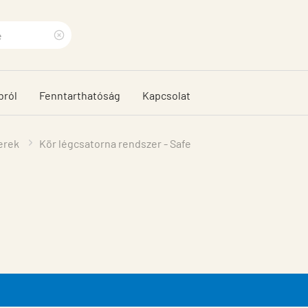
Clear
search
bról
Fenntarthatóság
Kapcsolat
phrase
erek
Kör légcsatorna rendszer - Safe