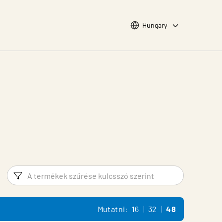
Choose languge
Hungary
Szűrő
Termék 
Mutatni:
16
32
48