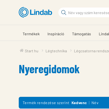
Fő
tartalomhoz
Keresési
kifejezés
Oldalak
keresése
Termékek
Inspiráció
Támogatás
Linda
Start hu
Légtechnika
Légcsatorna rendsz
Nyeregidomok
Termék rendezése szerint
Kedvenc
Név