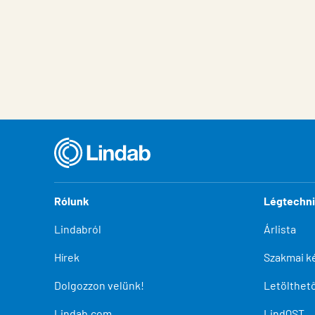
Rólunk
Légtechn
Lindabról
Árlista
Hírek
Szakmai k
Dolgozzon velünk!
Letölthe
Lindab.com
LindQST