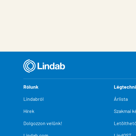
Rólunk
Légtechn
Lindabról
Árlista
Hírek
Szakmai k
Dolgozzon velünk!
Letölthe
Lindab.com
LindQST