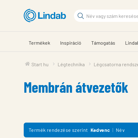
Fő
tartalomhoz
Keresési
kifejezés
Oldalak
keresése
Termékek
Inspiráció
Támogatás
Linda
Start hu
Légtechnika
Légcsatorna rendsz
Membrán átvezetők
Termék rendezése szerint
Kedvenc
Név