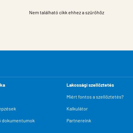
Nem található cikk ehhez a szűrőhöz
ika
Lakossági szellőztetés
Miért fontos a szellőztetés?
épzések
Kalkulátor
tő dokumentumok
Partnereink