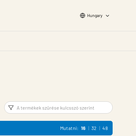
Choose languge
Hungary
Szűrő
Termék 
Mutatni:
16
32
48