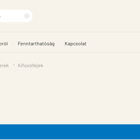
Clear
search
bról
Fenntarthatóság
Kapcsolat
phrase
erek
Kifúvófejek