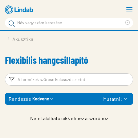
Fő
M
tartalomhoz
m
Keresési
Cle
kifejezés
Oldalak
sea
Termékek
Akusztika
keresése
phr
Inspiráció
Flexibilis hangcsillapító
Támogatás
Lindabról
Szűrő
T
Fenntarthatóság
Rendezés
Mutatni:
Kedvenc
Kapcsolat
Choose languge
Hungary
Nem található cikk ehhez a szűrőhöz