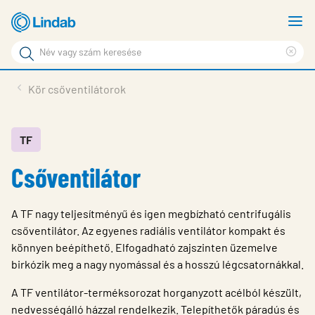
Fő
M
tartalomhoz
m
Keresési
Cle
kifejezés
Oldalak
sea
Termékek
Kör csőventilátorok
keresése
phr
Inspiráció
Támogatás
TF
Csőventilátor
Lindabról
Fenntarthatóság
A TF nagy teljesítményű és igen megbízható centrifugális
Kapcsolat
csőventilátor. Az egyenes radiális ventilátor kompakt és
könnyen beépíthető. Elfogadható zajszinten üzemelve
Choose languge
Hungary
birkózik meg a nagy nyomással és a hosszú légcsatornákkal.
A TF ventilátor-terméksorozat horganyzott acélból készült,
nedvességálló házzal rendelkezik. Telepíthetők páradús és