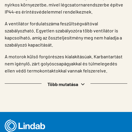
nyirkos környezetbe, mivel légcsatornarendszerbe építve
IP44-es érintésvédelemmel rendelkeznek.
A ventilátor fordulatszáma feszültségváltóval
szabályozható. Egyetlen szabályozóra több ventilátor is
kapcsolható, amíg az összteljesítmény meg nem haladja a
szabályozó kapacitását.
A motorok külső forgórészes kialakításúak. Karbantartást
nem igénylő, zárt golyóscsapágyakkal és túlmelegedés
ellen védő termokontaktokkal vannak felszerelve.
Több mutatása