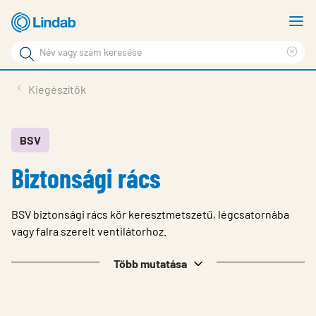
Fő
M
tartalomhoz
m
Keresési
Cle
kifejezés
Oldalak
sea
Termékek
Kiegészítők
keresése
phr
Inspiráció
Támogatás
BSV
Biztonsági rács
Lindabról
Fenntarthatóság
BSV biztonsági rács kör keresztmetszetű, légcsatornába
Kapcsolat
vagy falra szerelt ventilátorhoz.
Choose languge
Több mutatása
Hungary