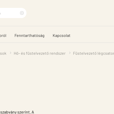
Clear
search
bról
Fenntarthatóság
Kapcsolat
phrase
ások
Hő- és füstelvezető rendszer
Füstelvezető légcsator
 szabvány szerint. A