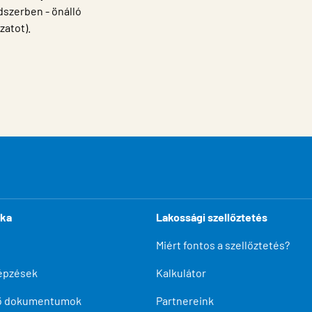
dszerben - önálló
zatot).
ika
Lakossági szellőztetés
Miért fontos a szellőztetés?
épzések
Kalkulátor
tő dokumentumok
Partnereink