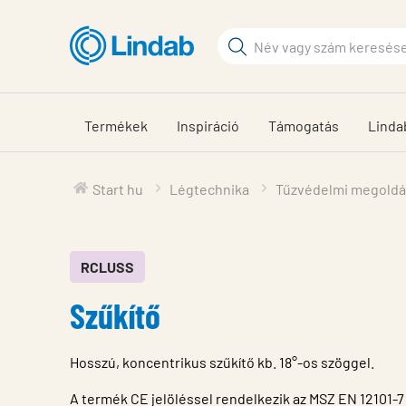
Fő
tartalomhoz
Keresési
kifejezés
Oldalak
keresése
Termékek
Inspiráció
Támogatás
Linda
Start hu
Légtechnika
Tűzvédelmi megold
RCLUSS
Szűkítő
Hosszú, koncentrikus szűkítő kb. 18°-os szöggel.
A termék CE jelöléssel rendelkezik az MSZ EN 12101-7