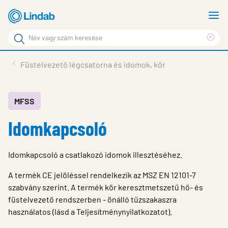
Fő
M
tartalomhoz
m
Keresési
Cle
kifejezés
Oldalak
sea
Termékek
Füstelvezető légcsatorna és idomok, kör
keresése
phr
Inspiráció
Támogatás
MFSS
Idomkapcsoló
Lindabról
Fenntarthatóság
Idomkapcsoló a csatlakozó idomok illesztéséhez.
Kapcsolat
A termék CE jelöléssel rendelkezik az MSZ EN 12101-7
Choose languge
szabvány szerint. A termék kör keresztmetszetű hő- és
Hungary
füstelvezető rendszerben - önálló tűzszakaszra
használatos (lásd a Teljesítménynyilatkozatot).