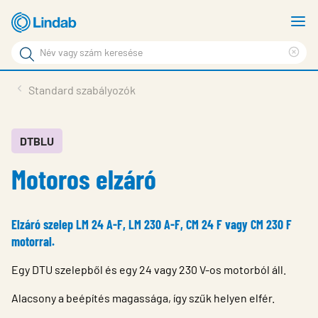
Fő
M
tartalomhoz
m
Keresési
Cle
kifejezés
Oldalak
sea
Termékek
Standard szabályozók
keresése
phr
Inspiráció
Támogatás
DTBLU
Motoros elzáró
Lindabról
Fenntarthatóság
Elzáró szelep LM 24 A-F, LM 230 A-F, CM 24 F vagy CM 230 F
Kapcsolat
motorral.
Choose languge
Hungary
Egy DTU szelepből és egy 24 vagy 230 V-os motorból áll.
Alacsony a beépítés magassága, így szűk helyen elfér.