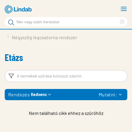
Fő
M
tartalomhoz
m
Keresési
Cle
kifejezés
Oldalak
sea
Termékek
Négyszög légcsatorna rendszer
keresése
phr
Inspiráció
Etázs
Támogatás
Lindabról
Szűrő
T
Fenntarthatóság
Rendezés
Mutatni:
Kedvenc
Kapcsolat
Choose languge
Hungary
Nem található cikk ehhez a szűrőhöz