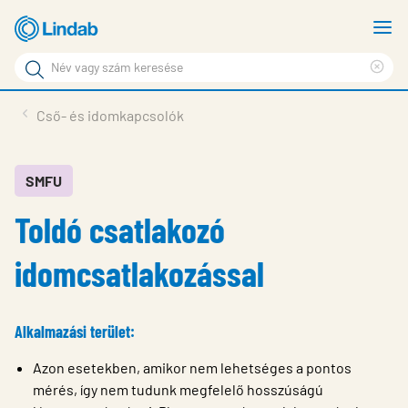
Fő
M
tartalomhoz
m
Keresési
Cle
kifejezés
Oldalak
sea
Termékek
Cső- és idomkapcsolók
keresése
phr
Inspiráció
Támogatás
SMFU
Toldó csatlakozó
Lindabról
Fenntarthatóság
idomcsatlakozással
Kapcsolat
Alkalmazási terület:
Choose languge
Hungary
Azon esetekben, amikor nem lehetséges a pontos
mérés, így nem tudunk megfelelő hosszúságú