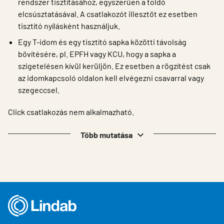
rendszer tisztításához, egyszerűen a toldó
elcsúsztatásával. A csatlakozót illesztőt ez esetben
tisztító nyílásként használjuk.
Egy T-idom és egy tisztító sapka közötti távolság
bővítésére, pl. EPFH vagy KCU, hogy a sapka a
szigetelésen kívül kerüljön. Ez esetben a rögzítést csak
az idomkapcsoló oldalon kell elvégezni csavarral vagy
szegeccsel.
Click csatlakozás nem alkalmazható.
Több mutatása