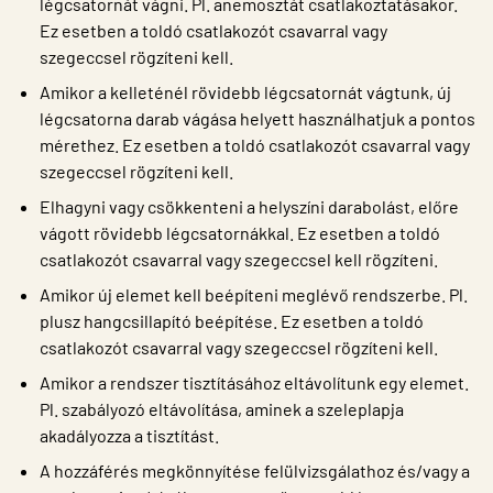
légcsatornát vágni. Pl. anemosztát csatlakoztatásakor.
Ez esetben a toldó csatlakozót csavarral vagy
szegeccsel rögzíteni kell.
Amikor a kelleténél rövidebb légcsatornát vágtunk, új
légcsatorna darab vágása helyett használhatjuk a pontos
mérethez. Ez esetben a toldó csatlakozót csavarral vagy
szegeccsel rögzíteni kell.
Elhagyni vagy csökkenteni a helyszíni darabolást, előre
vágott rövidebb légcsatornákkal. Ez esetben a toldó
csatlakozót csavarral vagy szegeccsel kell rögzíteni.
Amikor új elemet kell beépíteni meglévő rendszerbe. Pl.
plusz hangcsillapító beépítése. Ez esetben a toldó
csatlakozót csavarral vagy szegeccsel rögzíteni kell.
Amikor a rendszer tisztításához eltávolítunk egy elemet.
Pl. szabályozó eltávolítása, aminek a szeleplapja
akadályozza a tisztítást.
A hozzáférés megkönnyítése felülvizsgálathoz és/vagy a