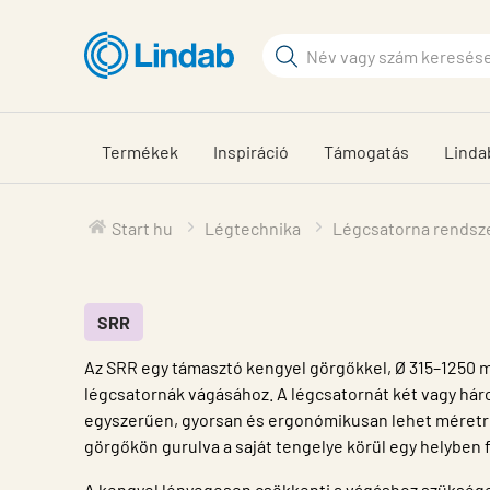
Fő
tartalomhoz
Keresési
kifejezés
Oldalak
keresése
Termékek
Inspiráció
Támogatás
Linda
Start hu
Légtechnika
Légcsatorna rendsz
SRR
Az SRR egy támasztó kengyel görgőkkel, Ø 315–1250
légcsatornák vágásához. A légcsatornát két vagy há
egyszerűen, gyorsan és ergonómikusan lehet méretre
görgőkön gurulva a saját tengelye körül egy helyben 
A kengyel lényegesen csökkenti a vágáshoz szüksége