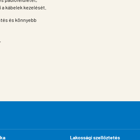
i a kábelek kezelését.
entés és könnyebb
.
ika
Lakossági szellőztetés