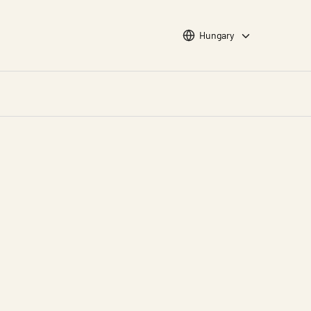
Choose languge
Hungary