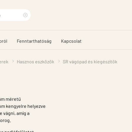
Clear
search
bról
Fenntarthatóság
Kapcsolat
phrase
erek
Hasznos eszközök
SR vágópad és kiegészítők
 mm méretű
rom kengyelre helyezve
 vágni, amíg a
forog.
s padlófelületet,