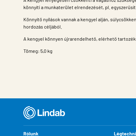
könnyíti a munkaterület elrendezését, pl. egyszerűsít
Könnyítő nyílások vannak a kengyel alján, súlycsökk
hordozás céljából.
A kengyel könnyen újrarendelhető, elérhető tartozék
Tömeg: 5,0 kg
Ingatlan
Érték
Rólunk
Légtechn