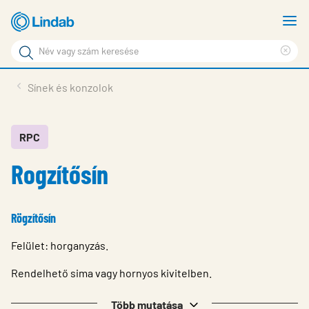
Fő
M
tartalomhoz
m
Keresési
Cle
kifejezés
Oldalak
sea
Termékek
Sínek és konzolok
keresése
phr
Inspiráció
Támogatás
RPC
Rogzítősín
Lindabról
Fenntarthatóság
Rögzítősín
Kapcsolat
Felület: horganyzás.
Choose languge
Hungary
Rendelhető sima vagy hornyos kivitelben.
Több mutatása