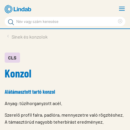
Fő
M
tartalomhoz
m
Keresési
Cle
kifejezés
Oldalak
sea
Termékek
Sínek és konzolok
keresése
phr
Inspiráció
Támogatás
CLS
Konzol
Lindabról
Fenntarthatóság
Alátámasztott tartó konzol
Kapcsolat
Anyag: tűzihorganyzott acél.
Choose languge
Hungary
Szerelő profil falra, padlóra, mennyezetre való rögzítéshez.
A támasztórúd nagyobb teherbírást eredményez.