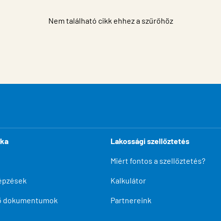
Nem található cikk ehhez a szűrőhöz
ika
Lakossági szellőztetés
Miért fontos a szellőztetés?
épzések
Kalkulátor
tő dokumentumok
Partnereink