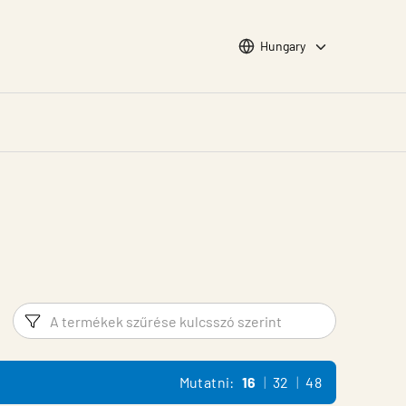
Choose languge
Hungary
Szűrő
Termék 
Mutatni:
16
32
48