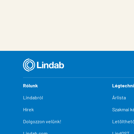
Rólunk
Légtechn
Lindabról
Árlista
Hírek
Szakmai k
Dolgozzon velünk!
Letölthe
Lindab.com
LindQST