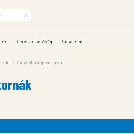
Clear
search
bról
Fenntarthatóság
Kapcsolat
phrase
erek
Flexibilis légcsatorna
tornák