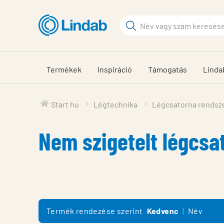
Fő
tartalomhoz
Keresési
kifejezés
Oldalak
keresése
Termékek
Inspiráció
Támogatás
Linda
Start hu
Légtechnika
Légcsatorna rendsz
Nem szigetelt légcsa
Termék rendezése szerint
Kedvenc
Név