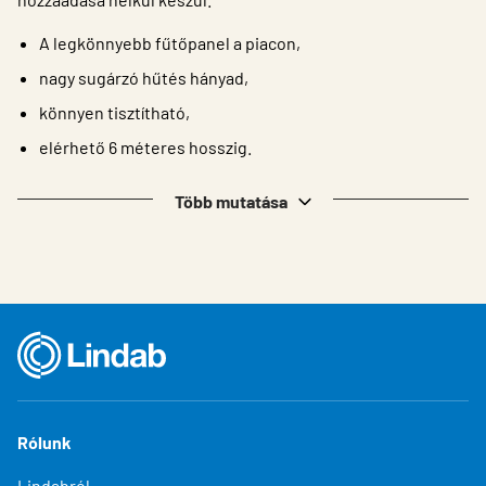
A legkönnyebb fűtőpanel a piacon,
nagy sugárzó hűtés hányad,
könnyen tisztítható,
elérhető 6 méteres hosszig.
Több mutatása
Rólunk
Lindabról