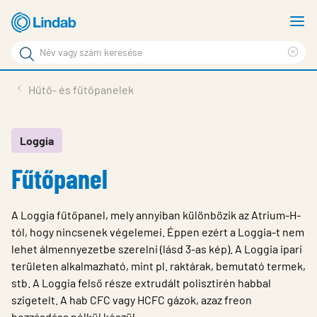
Fő
M
tartalomhoz
m
Keresési
Cle
kifejezés
Oldalak
sea
Termékek
Hűtő- és fűtőpanelek
keresése
phr
Inspiráció
Támogatás
Loggia
Fűtőpanel
Lindabról
Fenntarthatóság
A Loggia fűtőpanel, mely annyiban különbözik az Atrium-H-
Kapcsolat
tól, hogy nincsenek végelemei. Éppen ezért a Loggia-t nem
lehet álmennyezetbe szerelni (lásd 3-as kép). A Loggia ipari
Choose languge
Hungary
területen alkalmazható, mint pl. raktárak, bemutató termek,
stb. A Loggia felső része extrudált polisztirén habbal
szigetelt. A hab CFC vagy HCFC gázok, azaz freon
hozzáadása nélkül készül.