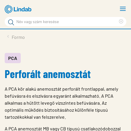
Fő
M
tartalomhoz
m
Keresési
Cle
kifejezés
Oldalak
sea
Termékek
Formo
keresése
phr
Inspiráció
Támogatás
PCA
Perforált anemosztát
Lindabról
Fenntarthatóság
A PCA kör alakú anemosztát perforált frontlappal, amely
Kapcsolat
befúvásra és elszívásra egyaránt alkalmazható. A PCA
alkalmas a hűtött levegő vízszintes befúvására. Az
Choose languge
Hungary
optimális működés biztosításához különféle típusú
tartozékokkal van felszerelve.
A PCA anemosztát MB vagy CB típusú csatlakozódobozzal