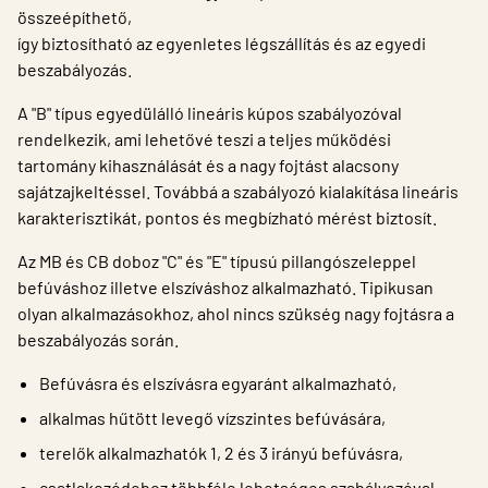
összeépíthető,
így biztosítható az egyenletes légszállítás és az egyedi
beszabályozás.
A "B" típus egyedülálló lineáris kúpos szabályozóval
rendelkezik, ami lehetővé teszi a teljes működési
tartomány kihasználását és a nagy fojtást alacsony
sajátzajkeltéssel. Továbbá a szabályozó kialakítása lineáris
karakterisztikát, pontos és megbízható mérést biztosít.
Az MB és CB doboz "C" és "E" típusú pillangószeleppel
befúváshoz illetve elszíváshoz alkalmazható. Tipikusan
olyan alkalmazásokhoz, ahol nincs szükség nagy fojtásra a
beszabályozás során.
Befúvásra és elszívásra egyaránt alkalmazható,
alkalmas hűtött levegő vízszintes befúvására,
terelők alkalmazhatók 1, 2 és 3 irányú befúvásra,
csatlakozódoboz többféle lehetséges szabályozóval.