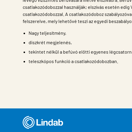
csatlakozódobozzal használják; elszívás esetén edig
csatlakozódobozzal. A csatlakozódoboz szabályozóva
felszerelve, mely lehetővé teszi az egyedi beszabályo
Nagy teljesítmény,
diszkrét megjelenés,
tekintet nélkül a befúvó előtti egyenes légcsatorn
teleszkópos funkció a csatlakozódobozban.
Ingatlan
Érték