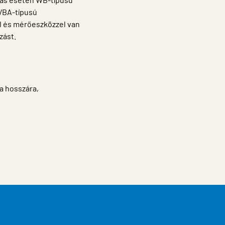
 VBA-típusú
l és mérőeszközzel van
zást.
a hosszára,