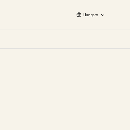
Choose languge
Hungary