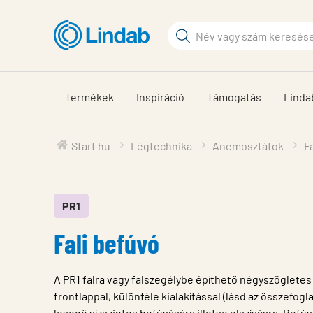
Fő
tartalomhoz
Keresési
kifejezés
Oldalak
keresése
Termékek
Inspiráció
Támogatás
Linda
Start hu
Légtechnika
Anemosztátok
F
PR1
Fali befúvó
A PR1 falra vagy falszegélybe építhető négyszögletes
frontlappal, különféle kialakítással (lásd az összefogl
levegő vízszintes befúvására illetve elszívásra. Bef