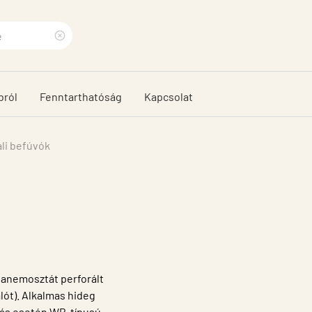
Clear
search
bról
Fenntarthatóság
Kapcsolat
phrase
ali befúvók
 anemosztát perforált
alót). Alkalmas hideg
úvás esetén WB-típusú