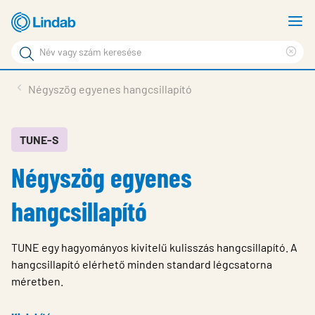
Fő
M
tartalomhoz
m
Keresési
Cle
kifejezés
Oldalak
sea
Termékek
Négyszög egyenes hangcsillapító
keresése
phr
Inspiráció
Támogatás
TUNE-S
Négyszög egyenes
Lindabról
Fenntarthatóság
hangcsillapító
Kapcsolat
TUNE egy hagyományos kivitelű kulisszás hangcsillapító. A
Choose languge
Hungary
hangcsillapító elérhető minden standard légcsatorna
méretben.