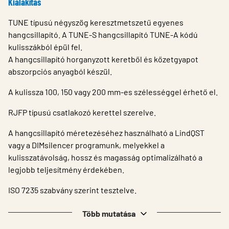
Kialakítás
TUNE típusú négyszög keresztmetszetű egyenes
hangcsillapító. A TUNE-S hangcsillapító TUNE-A kódú
kulisszákból épül fel.
A hangcsillapító horganyzott keretből és kőzetgyapot
abszorpciós anyagból készül.
A kulissza 100, 150 vagy 200 mm-es szélességgel érhető el.
RJFP típusú csatlakozó kerettel szerelve.
A hangcsillapító méretezéséhez használható a LindQST
vagy a DIMsilencer programunk, melyekkel a
kulisszatávolság, hossz és magasság optimalizálható a
legjobb teljesítmény érdekében.
ISO 7235 szabvány szerint tesztelve.
Több mutatása