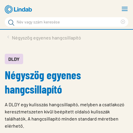
Fő
M
tartalomhoz
m
Keresési
Cle
kifejezés
Oldalak
sea
Termékek
Négyszög egyenes hangcsillapító
keresése
phr
Inspiráció
Támogatás
DLDY
Négyszög egyenes
Lindabról
Fenntarthatóság
hangcsillapító
Kapcsolat
A DLDY egy kulisszás hangcsillapító, melyben a csatlakozó
Choose languge
Hungary
keresztmetszeten kívül beépített oldalsó kulisszák
találhatók. A hangcsillapító minden standard méretben
elérhető.