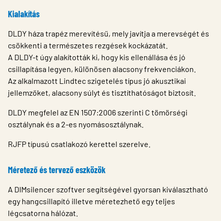
Kialakítás
DLDY háza trapéz merevítésű, mely javítja a merevségét és
csökkenti a természetes rezgések kockázatát.
A DLDY-t úgy alakították ki, hogy kis ellenállása és jó
csillapítása legyen, különösen alacsony frekvenciákon.
Az alkalmazott Lindtec szigetelés típus jó akusztikai
jellemzőket, alacsony súlyt és tisztíthatóságot biztosít.
DLDY megfelel az EN 1507:2006 szerinti C tömörségi
osztálynak és a 2-es nyomásosztálynak.
RJFP típusú csatlakozó kerettel szerelve.
Méretező és tervező eszközök
A DIMsilencer szoftver segítségével gyorsan kiválasztható
egy hangcsillapító illetve méretezhető egy teljes
légcsatorna hálózat.