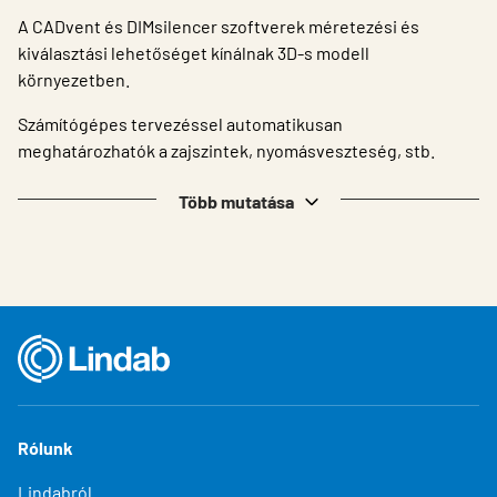
A CADvent és DIMsilencer szoftverek méretezési és
kiválasztási lehetőséget kínálnak 3D-s modell
környezetben.
Számítógépes tervezéssel automatikusan
meghatározhatók a zajszintek, nyomásveszteség, stb.
Több mutatása
Rólunk
Lindabról