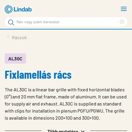
Fő
M
tartalomhoz
m
Keresési
Cle
kifejezés
Oldalak
sea
Termékek
Rácsok
keresése
phr
Inspiráció
Támogatás
AL30C
Fixlamellás rács
Lindabról
Fenntarthatóság
The AL30C is a linear bar grille with fixed horizontal blades
Kapcsolat
(0°) and 20 mm flat frame, made of aluminum. It can be used
for supply air and exhaust. AL30C is supplied as standard
Choose languge
Hungary
with clips for installation in plenum PGFU/PGWU. The grille
is available in dimesions 200×100 and 300×100.
Több mutatása