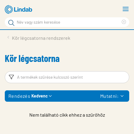
Fő
M
tartalomhoz
m
Keresési
Cle
kifejezés
Oldalak
sea
Termékek
Kör légcsatorna rendszerek
keresése
phr
Inspiráció
Kör légcsatorna
Támogatás
Lindabról
Szűrő
T
Fenntarthatóság
Rendezés
Mutatni:
Kedvenc
Kapcsolat
Choose languge
Hungary
Nem található cikk ehhez a szűrőhöz