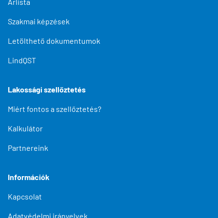
Árlista
Szakmai képzések
Letölthető dokumentumok
LindQST
Lakossági szellőztetés
Miért fontos a szellőztetés?
Kalkulátor
Partnereink
Információk
Kapcsolat
Adatvédelmi irányelvek