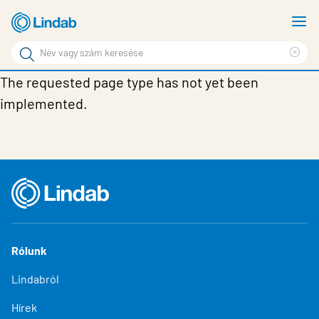
Fő
M
tartalomhoz
m
Keresési
Cle
kifejezés
Oldalak
The requested page type has not yet been
sea
Termékek
keresése
phr
implemented.
Inspiráció
Támogatás
Lindabról
Fenntarthatóság
Kapcsolat
Rólunk
Choose languge
Hungary
Lindabról
Hírek