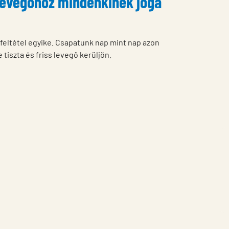
s levegőhöz mindenkinek joga
tfeltétel egyike. Csapatunk nap mint nap azon
tiszta és friss levegő kerüljön.