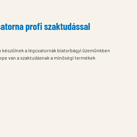
atorna profi szaktudással
n készülnek a légcsatornák biatorbágyi üzemünkben
repe van a szaktudásnak a minőségi termékek