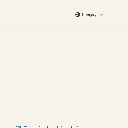
Choose languge
Hungary