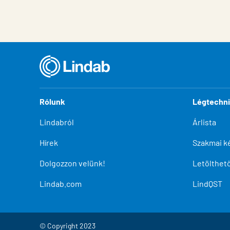
Rólunk
Légtechn
Lindabról
Árlista
Hírek
Szakmai k
Dolgozzon velünk!
Letölthe
Lindab.com
LindQST
© Copyright 2023