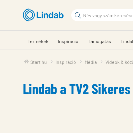
Fő
tartalomhoz
Keresési
kifejezés
Oldalak
keresése
Termékek
Inspiráció
Támogatás
Linda
Start hu
Inspiráció
Média
Videók & köz
Lindab a TV2 Sikere