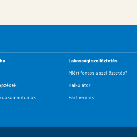
ika
Lakossági szellőztetés
Miért fontos a szellőztetés?
épzések
Kalkulátor
tő dokumentumok
Partnereink