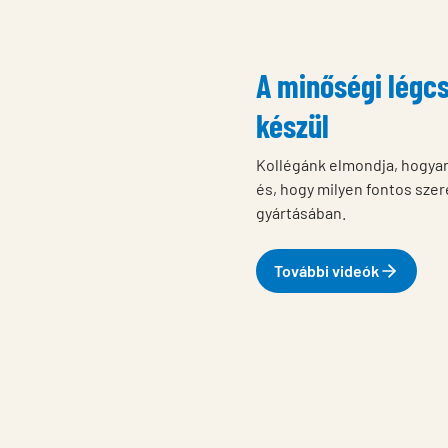
A minőségi légcs
készül
Kollégánk elmondja, hogya
és, hogy milyen fontos sze
gyártásában.
További videók