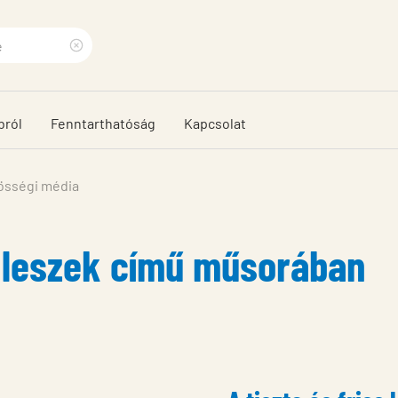
Clear
search
bról
Fenntarthatóság
Kapcsolat
phrase
össégi média
s leszek című műsorában