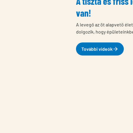
A tiszta és fris
van!
A levegő az öt alapvető éle
dolgozik, hogy épületeinkbe 
További videók