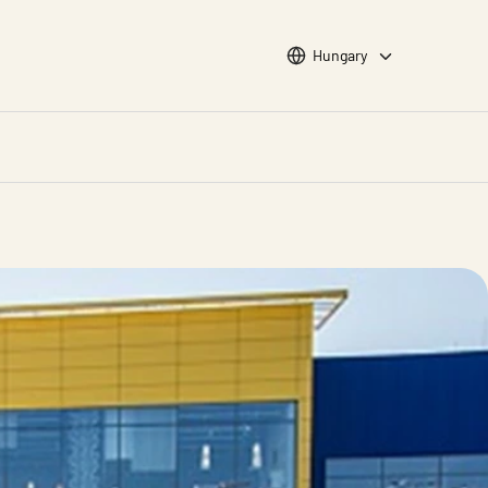
Choose languge
Hungary