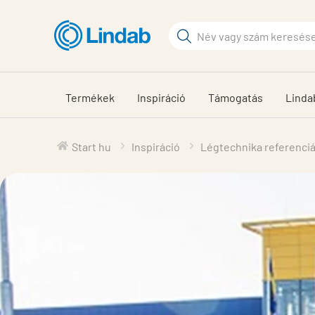
Fő
tartalomhoz
Keresési
kifejezés
Oldalak
keresése
Termékek
Inspiráció
Támogatás
Linda
Start hu
Inspiráció
Légtechnika referenci