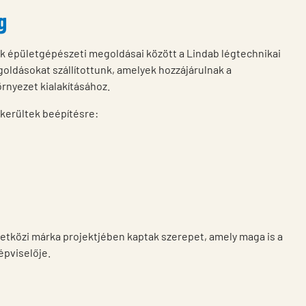
g
k épületgépészeti megoldásai között a Lindab légtechnikai
goldásokat szállítottunk, amelyek hozzájárulnak a
rnyezet kialakításához.
 kerültek beépítésre:
tközi márka projektjében kaptak szerepet, amely maga is a
épviselője.