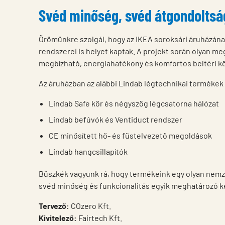
Svéd minőség, svéd átgondoltsá
Örömünkre szolgál, hogy az IKEA soroksári áruházána
rendszerei is helyet kaptak. A projekt során olyan me
megbízható, energiahatékony és komfortos beltéri kö
Az áruházban az alábbi Lindab légtechnikai termékek
Lindab Safe kör és négyszög légcsatorna hálózat
Lindab befúvók és Ventiduct rendszer
CE minősített hő- és füstelvezető megoldások
Lindab hangcsillapítók
Büszkék vagyunk rá, hogy termékeink egy olyan nemze
svéd minőség és funkcionalitás egyik meghatározó k
Tervező:
COzero Kft.
Kivitelező:
Fairtech Kft.