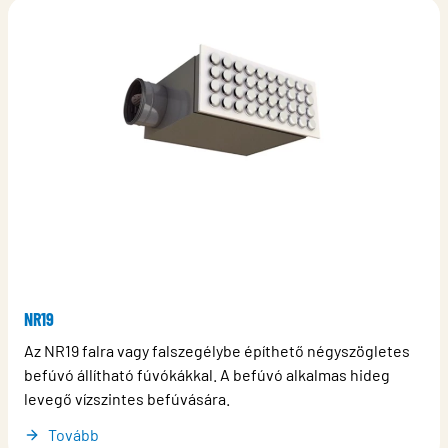
NR19
Az NR19 falra vagy falszegélybe építhető négyszögletes
befúvó állítható fúvókákkal. A befúvó alkalmas hideg
levegő vízszintes befúvására.
Tovább