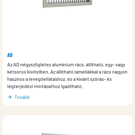
AD
Az AD négyszögletes alumínium rács, állítható, egy- vagy
kétsoros kivitelben. Az állítható lamellákkal a rács nagyon
hasznos a levegőellátáshoz, és a kívánt szórás- és
légterjedési mintázathoz igazítható.
Tovább