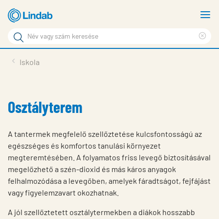
Fő
M
tartalomhoz
m
Keresési
Cle
kifejezés
Oldalak
sea
Termékek
Iskola
keresése
phr
Inspiráció
Támogatás
Osztályterem
Lindabról
A tantermek megfelelő szellőztetése kulcsfontosságú az
Fenntarthatóság
egészséges és komfortos tanulási környezet
megteremtésében. A folyamatos friss levegő biztosításával
Kapcsolat
megelőzhető a szén-dioxid és más káros anyagok
Choose languge
felhalmozódása a levegőben, amelyek fáradtságot, fejfájást
Hungary
vagy figyelemzavart okozhatnak.
A jól szellőztetett osztálytermekben a diákok hosszabb