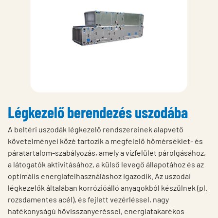
Légkezelő berendezés uszodába
A beltéri uszodák légkezelő rendszereinek alapvető
követelményei közé tartozik a megfelelő hőmérséklet- és
páratartalom-szabályozás, amely a vízfelület párolgásához,
a látogatók aktivitásához, a külső levegő állapotához és az
optimális energiafelhasználáshoz igazodik. Az uszodai
légkezelők általában korrózióálló anyagokból készülnek (pl.
rozsdamentes acél), és fejlett vezérléssel, nagy
hatékonyságú hővisszanyeréssel, energiatakarékos