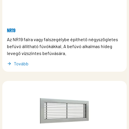
NR19
Az NR19 falra vagy falszegélybe építhető négyszögletes
befúvó állítható fúvókákkal. A befúvó alkalmas hideg
levegő vízszintes befúvására.
Tovább