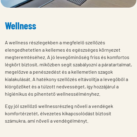
Wellness
A wellness részlegekben a megfelelő szellőzés
elengedhetetlen a kellemes és egészséges környezet
megteremtéséhez. A jó levegőminőség friss és komfortos
légkört biztosít, miközben segít szabályozni a páratartalmat,
megelőzve a penészedést és a kellemetlen szagok
kialakulását. A hatékony szellőzés eltávolítja a levegőből a
klórgőzöket és a túlzott nedvességet, így hozzájárul a
higiénikus és pihentető wellnessélményhez.
Egy jól szellőző wellnessrészleg növeli a vendégek
komfortérzetét, élvezetes kikapcsolódást biztosít
számukra, ami növeli a vendégélményt.