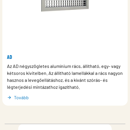
AD
Az AD négyszögletes alumínium rács, állítható, egy- vagy
kétsoros kivitelben. Az állítható lamellákkal a rács nagyon
hasznos a levegőellátáshoz, és a kívánt szórás- és
légterjedési mintázathoz igazítható.
Tovább