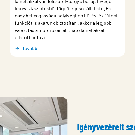
lamellákkal van felszerelve, így a befújt levegő
iránya vízszintesből függőlegesre állítható. Ha
nagy belmagasságú helyiségben hűtési és fűtési
funkciót is akarunk biztosítani, akkor a legjobb
választás a motorosan állítható lamellákkal
ellátott befúvó.
Tovább
Igényvezérelt sz