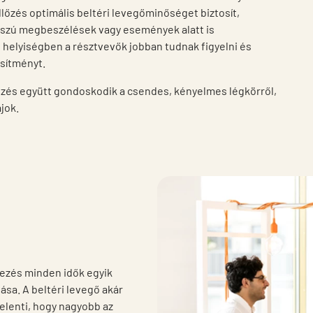
zés optimális beltéri levegőminőséget biztosít,
osszú megbeszélések vagy események alatt is
 helyiségben a résztvevők jobban tudnak figyelni és
esítményt.
llőzés együtt gondoskodik a csendes, kényelmes légkörről,
ajok.
yezés minden idők egyik
ása. A beltéri levegő akár
 jelenti, hogy nagyobb az