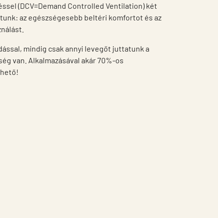
téssel (DCV=Demand Controlled Ventilation) két
tunk: az egészségesebb beltéri komfortot és az
nálást.
dással, mindig csak annyi levegőt juttatunk a
ség van. Alkalmazásával akár 70%-os
rhető!