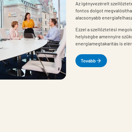
Az igényvezérelt szellőzte
fontos dolgot megvalósítha
alacsonyabb energiafelhasz
Ezzel a szellőztetési megol
helyiségbe amennyire szük
energiamegtakarítás is elé
Tovább