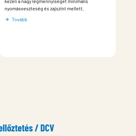
kezeli a nagy légmennyiséget minimális
nyomásveszteség és zajszint mellett.
Tovább
ellőztetés / DCV