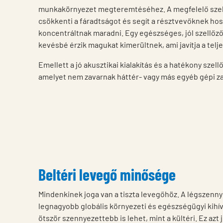
munkakörnyezet megteremtéséhez. A megfelelő szellő
csökkenti a fáradtságot és segít a résztvevőknek h
koncentráltnak maradni. Egy egészséges, jól szellőző
kevésbé érzik magukat kimerültnek, ami javítja a telj
Emellett a jó akusztikai kialakítás és a hatékony sze
amelyet nem zavarnak háttér- vagy más egyéb gépi z
Beltéri levegő minősége
Mindenkinek joga van a tiszta levegőhöz. A légszenn
legnagyobb globális környezeti és egészségügyi kihív
ötször szennyezettebb is lehet, mint a kültéri. Ez azt