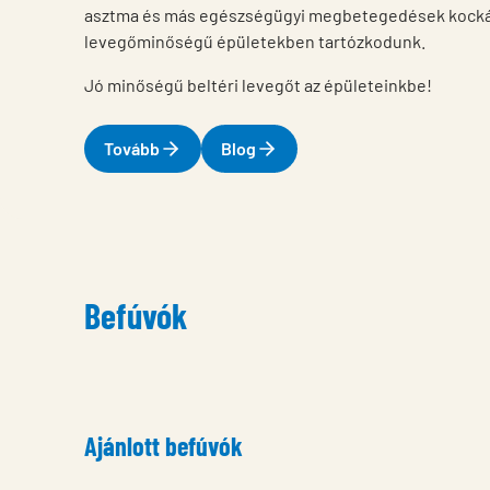
asztma és más egészségügyi megbetegedések kockáz
levegőminőségű épületekben tartózkodunk.
Jó minőségű beltéri levegőt az épületeinkbe!
Tovább
Blog
Befúvók
Ajánlott befúvók