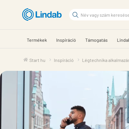
Fő
tartalomhoz
Keresési
kifejezés
Oldalak
keresése
Termékek
Inspiráció
Támogatás
Linda
Start hu
Inspiráció
Légtechnika alkalmazá