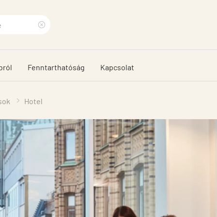
Clear
search
bról
Fenntarthatóság
Kapcsolat
phrase
sok
Hotel