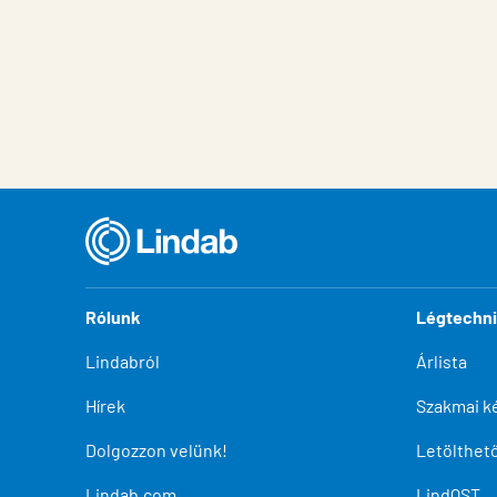
Rólunk
Légtechn
Lindabról
Árlista
Hírek
Szakmai k
Dolgozzon velünk!
Letölthe
Lindab.com
LindQST