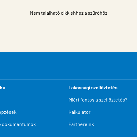
Nem található cikk ehhez a szűrőhöz
ika
Lakossági szellőztetés
Miért fontos a szellőztetés?
épzések
Kalkulátor
tő dokumentumok
Partnereink