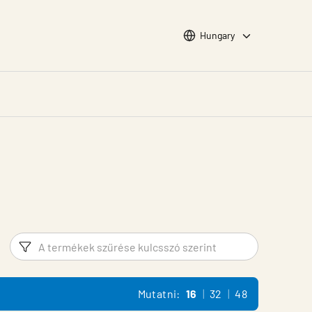
Choose languge
Hungary
Szűrő
Termék 
Mutatni:
16
32
48