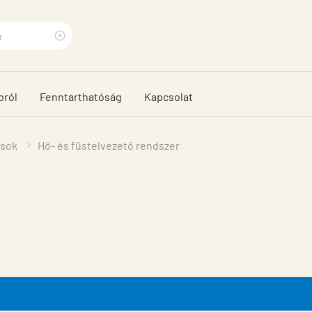
Clear
search
bról
Fenntarthatóság
Kapcsolat
phrase
ások
Hő- és füstelvezető rendszer