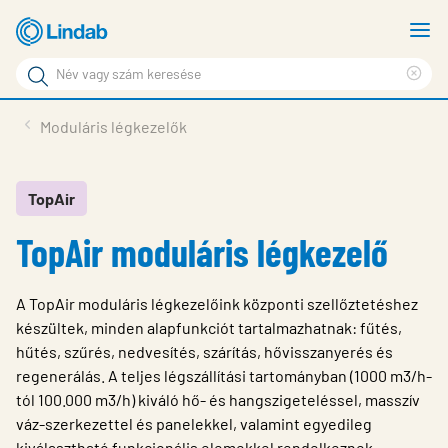
Fő
M
tartalomhoz
m
Keresési
Cle
kifejezés
Oldalak
sea
Termékek
Moduláris légkezelők
keresése
phr
Inspiráció
Támogatás
TopAir
TopAir moduláris légkezelő
Lindabról
Fenntarthatóság
A TopAir moduláris légkezelőink központi szellőztetéshez
Kapcsolat
készültek, minden alapfunkciót tartalmazhatnak: fűtés,
hűtés, szűrés, nedvesítés, szárítás, hővisszanyerés és
Choose languge
Hungary
regenerálás. A teljes légszállítási tartományban (1000 m3/h-
tól 100.000 m3/h) kiváló hő- és hangszigeteléssel, masszív
váz-szerkezettel és panelekkel, valamint egyedileg
kiválasztható funkcionális elemekkel rendelkeznek.