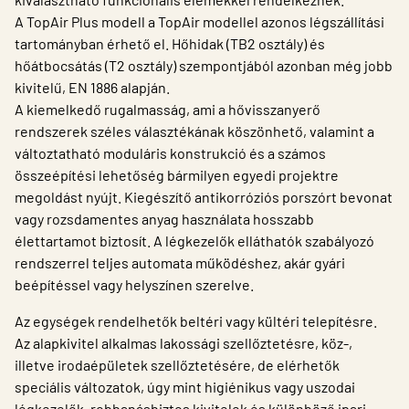
A TopAir Plus modell a TopAir modellel azonos légszállítási
tartományban érhető el. Hőhidak (TB2 osztály) és
hőátbocsátás (T2 osztály) szempontjából azonban még jobb
kivitelű, EN 1886 alapján.
A kiemelkedő rugalmasság, ami a hővisszanyerő
rendszerek széles választékának köszönhető, valamint a
változtatható moduláris konstrukció és a számos
összeépítési lehetőség bármilyen egyedi projektre
megoldást nyújt. Kiegészítő antikorróziós porszórt bevonat
vagy rozsdamentes anyag használata hosszabb
élettartamot biztosít. A légkezelők elláthatók szabályozó
rendszerrel teljes automata működéshez, akár gyári
beépítéssel vagy helyszínen szerelve.
Az egységek rendelhetők beltéri vagy kültéri telepítésre.
Az alapkivitel alkalmas lakossági szellőztetésre, köz-,
illetve irodaépületek szellőztetésére, de elérhetők
speciális változatok, úgy mint higiénikus vagy uszodai
légkezelők, robbanásbiztos kivitelek és különböző ipari