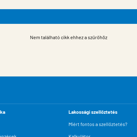
Nem található cikk ehhez a szűrőhöz
ika
Lakossági szellőztetés
Miért fontos a szellőztetés?
épzések
Kalkulátor