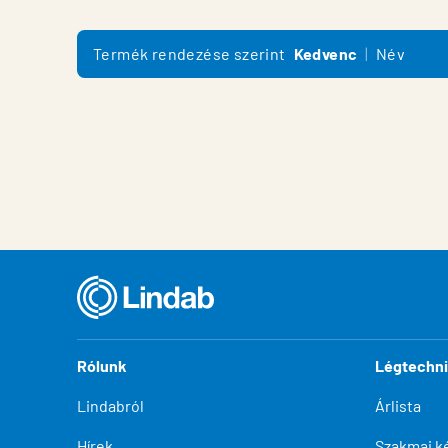
Termék rendezése szerint
Kedvenc
Név
Rólunk
Légtechn
Lindabról
Árlista
Hírek
Szakmai k