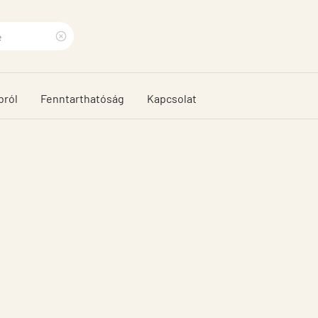
Clear
search
bról
Fenntarthatóság
Kapcsolat
phrase