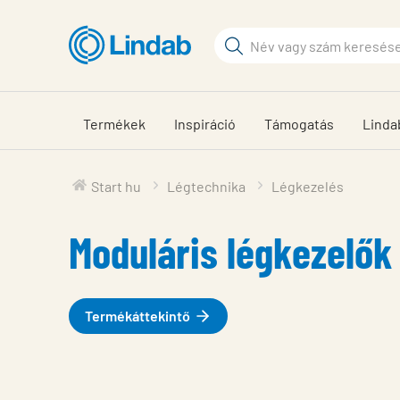
Fő
tartalomhoz
Keresési
kifejezés
Oldalak
keresése
Termékek
Inspiráció
Támogatás
Linda
Start hu
Légtechnika
Légkezelés
Moduláris légkezelők
Termékáttekintő