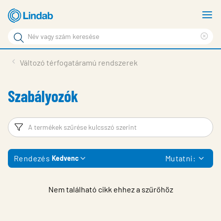
Fő
M
tartalomhoz
m
Keresési
Cle
kifejezés
Oldalak
sea
Termékek
Változó térfogatáramú rendszerek
keresése
phr
Inspiráció
Szabályozók
Támogatás
Lindabról
Szűrő
T
Fenntarthatóság
Rendezés
Mutatni:
Kedvenc
Kapcsolat
Choose languge
Hungary
Nem található cikk ehhez a szűrőhöz