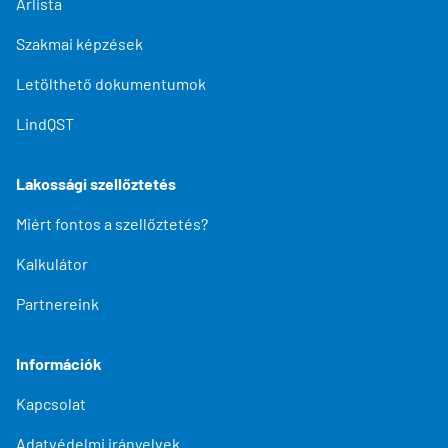
Árlista
Szakmai képzések
Letölthető dokumentumok
LindQST
Lakossági szellőztetés
Miért fontos a szellőztetés?
Kalkulátor
Partnereink
Információk
Kapcsolat
Adatvédelmi irányelvek