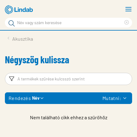
Fő
M
tartalomhoz
m
Keresési
Cle
kifejezés
Oldalak
sea
Termékek
Akusztika
keresése
phr
Inspiráció
Négyszög kulissza
Támogatás
Lindabról
Szűrő
T
Fenntarthatóság
Rendezés
Mutatni:
Név
Kapcsolat
Choose languge
Hungary
Nem található cikk ehhez a szűrőhöz