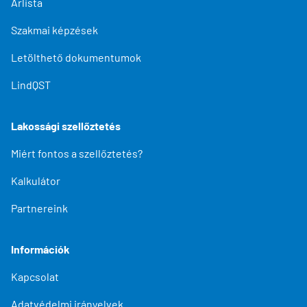
Árlista
Szakmai képzések
Letölthető dokumentumok
LindQST
Lakossági szellőztetés
Miért fontos a szellőztetés?
Kalkulátor
Partnereink
Információk
Kapcsolat
Adatvédelmi irányelvek